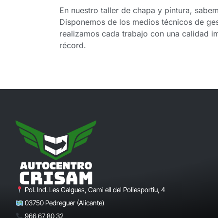
En nuestro taller de chapa y pintura, sab
Disponemos de los medios técnicos de ges
realizamos cada trabajo con una calidad i
récord.
Pol. Ind. Les Galgues, Cami ell del Poliesportiu, 4
03750 Pedreguer (Alicante)
966 67 80 32