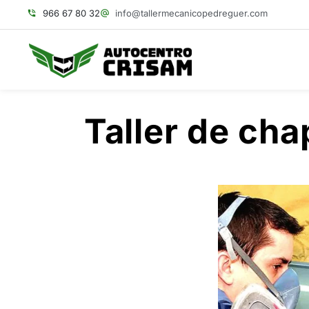
966 67 80 32
info@tallermecanicopedreguer.com
Taller de cha