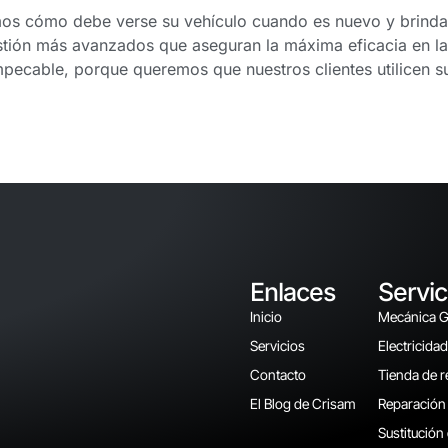
emos cómo debe verse su vehículo cuando es nuevo y brindam
tión más avanzados que aseguran la máxima eficacia en las
mpecable, porque queremos que nuestros clientes utilicen
Enlaces
Servic
Inicio
Mecánica Ge
Servicios
Electricida
Contacto
Tienda de 
El Blog de Crisam
Reparación 
Sustitución