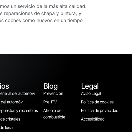
os un servicio de la más alta calidad.
 reparaciones de chapa y pintura, y
 sus coches como nuevos en un tiempo
ios
Blog
Legal
neral del automóvil
Prevención
Aviso Legal
d del automóvil
Pre-ITV
Política de cookies
repuestos y recambios
Ahorro de
Política de privacidad
combustible
de cristales
Accesibilidad
 de lunas